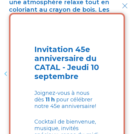
×
une atmosphère relaxe tout en
coloriant au crayon de bois. Les
participants doivent apporter leurs
crayons de bois.
Cette activité est encadrée par un
ou une de nos bénévoles.
Invitation 45e
anniversaire du
CATAL - Jeudi 10
Retour
septembre
Joignez-vous à nous
Jeudi 13 août
dès
11 h
pour célébrer
notre 45e anniversaire!
Lieu
Cocktail de bienvenue,
Centre Le Sorbier
musique, invités
140, Rue Nadon