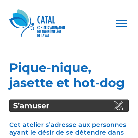
(450)
Nous
Devenir
Panie
Dons
622-
Membre
joindre
1228
Pique-nique,
jasette et hot-dog
Cet atelier s’adresse aux personnes
ayant le désir de se détendre dans