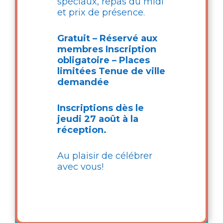
spéciaux, repas du midi
Laval
,
QC
,
H7L 1T5
et prix de présence.
Canada
Gratuit – Réservé aux
Contact
membres
Inscription
info@lecatal.ca
obligatoire – Places
limitées
Tenue de ville
Places restantes : 1
demandée
Inscriptions dès le
jeudi 27 août à la
réception.
Au plaisir de célébrer
avec vous!