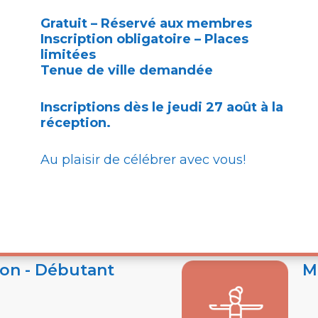
Gratuit – Réservé aux membres
Inscription obligatoire – Places
limitées
versaire du
Vi
Tenue de ville demandée
Inscriptions dès le jeudi 27 août à la
Me
uit
réception.
 2026
To
Au plaisir de célébrer avec vous!
on - Débutant
M