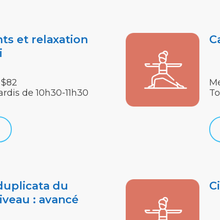
ts et relaxation
C
i
 $82
Me
ardis de 10h30-11h30
To
duplicata du
Ci
iveau : avancé