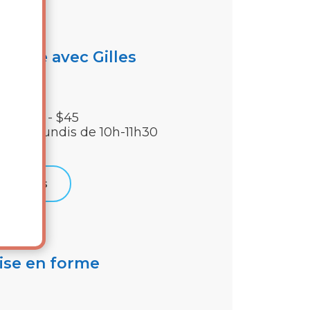
active avec Gilles
mbres - $45
us les lundis de 10h-11h30
Détails
ise en forme