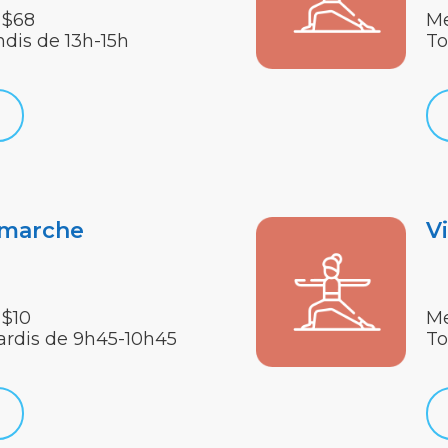
 $68
Me
ndis de 13h-15h
To
 marche
V
 $10
Me
ardis de 9h45-10h45
To