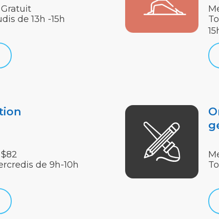
Gratuit
Me
udis de 13h -15h
To
15
tion
O
g
 $82
Me
ercredis de 9h-10h
To