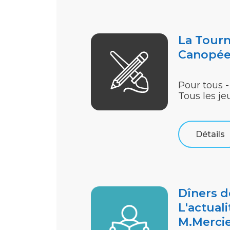
La Tourn
Canopé
Pour tous -
Tous les je
Détails
Dîners d
L'actuali
M.Merci