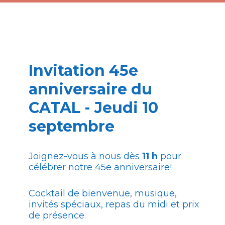
Gratuit
Po
2 août
Je
Invitation 45e
anniversaire du
CATAL - Jeudi 10
Yoku - Canopée
C
septembre
Joignez-vous à nous dès
11 h
pour
Gratuit
Me
célébrer notre 45e anniversaire!
udis de 13h -14h30
Je
Cocktail de bienvenue, musique,
invités spéciaux, repas du midi et prix
de présence.