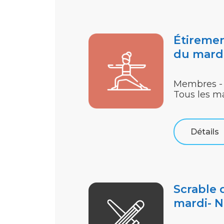
Étiremen
du mard
Membres -
Tous les m
Détails
Scrable 
mardi- N