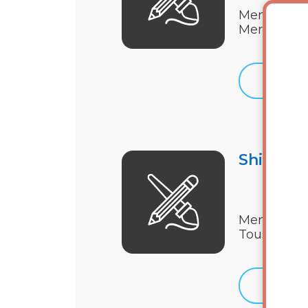
Membres - 
Mercredi 1
Détails
Shinrin 
Membres - 
Tous les je
Détails