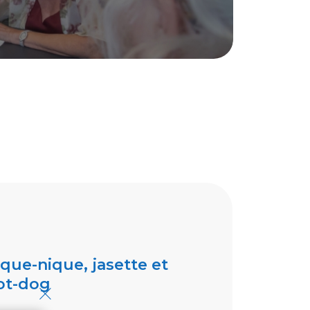
ique-nique, jasette et
×
ot-dog