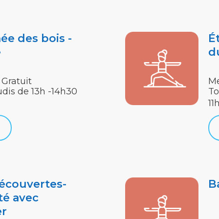
ée des bois -
É
e
d
 Gratuit
Me
udis de 13h -14h30
To
11
écouvertes-
B
té avec
er