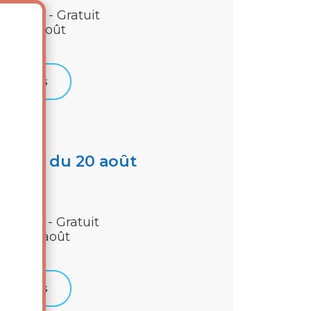
ur tous - Gratuit
udi 13 août
Détails
inéma du 20 août
mbres - Gratuit
udi 20 août
Détails