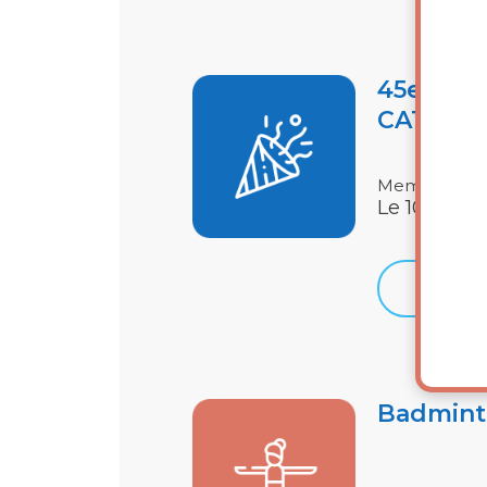
45e anni
CATAL
Membre-Grat
Le 10 sept.
Détails
Badmint