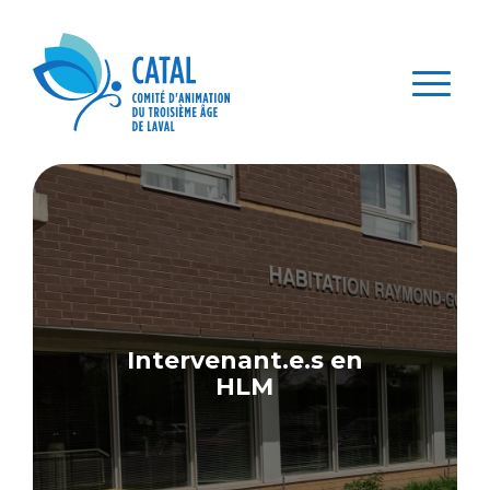
(450)
Nous
Devenir
Panie
Dons
622-
Membre
joindre
1228
Intervenant.e.s en
HLM