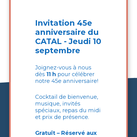
conjoint.e qui nécessite une attention et
une aide de façon continue ou
occasionnelle, ce service est fait pour vous.
Invitation 45e
anniversaire du
Calendrier août 2026
CATAL - Jeudi 10
septembre
Joignez-vous à nous
dès
11 h
pour célébrer
notre 45e anniversaire!
Cocktail de bienvenue,
musique, invités
spéciaux, repas du midi
et prix de présence.
Ce que nous vous offrons…
Gratuit – Réservé aux