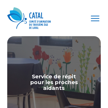
(450)
Nous
Devenir
Panie
Dons
622-
Membre
joindre
1228
Service de répit
pour
les proches
aidants