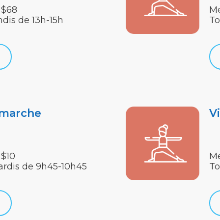
 $68
Me
ndis de 13h-15h
To
 marche
V
 $10
Me
ardis de 9h45-10h45
To