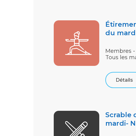
Étiremen
du mard
Membres -
Tous les m
Détails
Scrable 
mardi- N