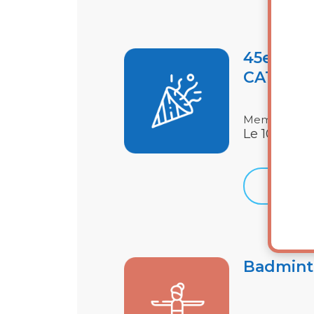
45e anni
CATAL
Membre-Grat
Le 10 sept.
Détails
Badmint