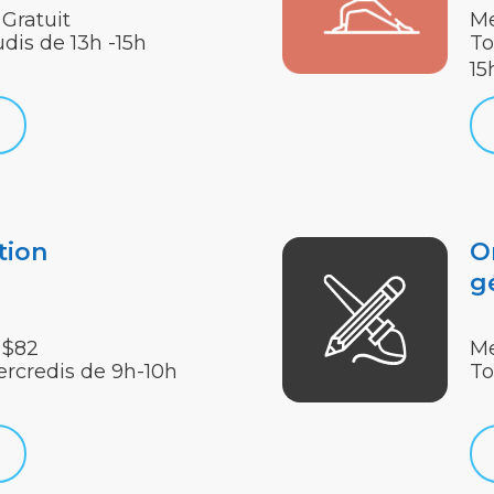
Gratuit
Me
udis de 13h -15h
To
15
tion
O
g
 $82
Me
ercredis de 9h-10h
To