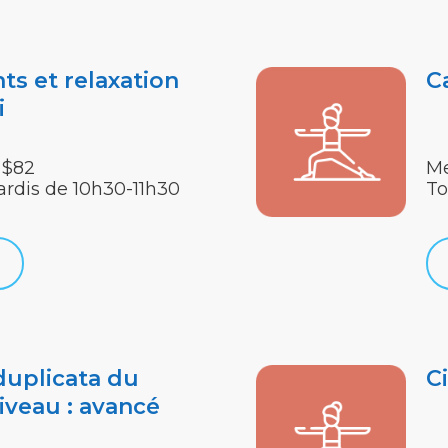
ts et relaxation
C
i
 $82
Me
ardis de 10h30-11h30
To
duplicata du
Ci
iveau : avancé