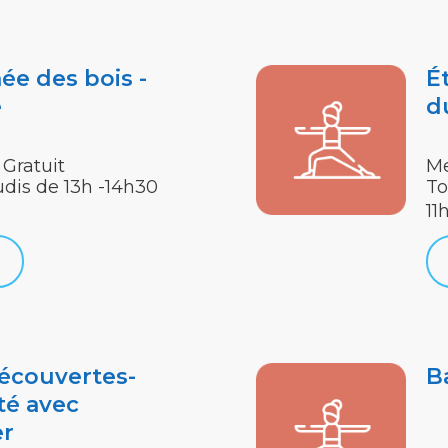
ée des bois -
É
e
d
 Gratuit
Me
udis de 13h -14h30
To
11
écouvertes-
B
té avec
er