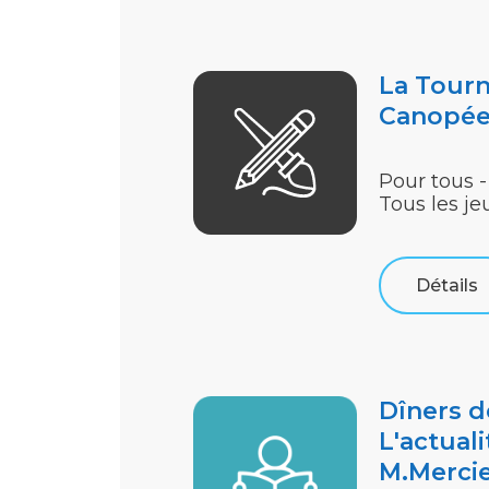
La Tourn
Canopé
Pour tous -
Tous les je
Détails
Dîners d
L'actuali
M.Merci