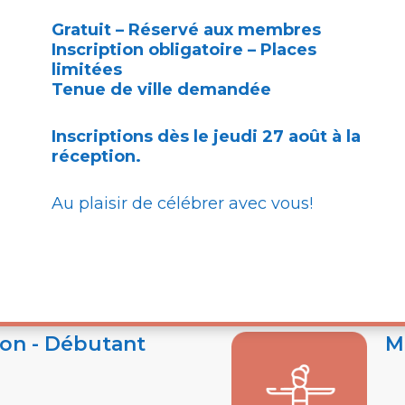
Gratuit – Réservé aux membres
Inscription obligatoire – Places
limitées
versaire du
Vi
Tenue de ville demandée
Inscriptions dès le jeudi 27 août à la
Me
uit
réception.
 2026
To
Au plaisir de célébrer avec vous!
on - Débutant
M