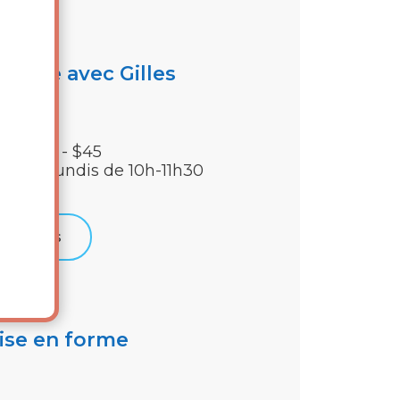
active avec Gilles
mbres - $45
us les lundis de 10h-11h30
Détails
ise en forme