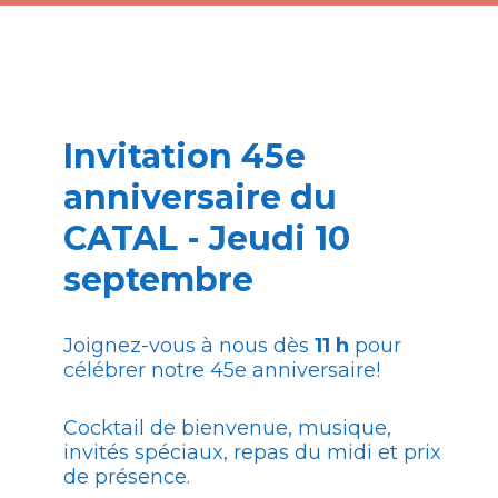
Gratuit
Po
2 août
Je
Invitation 45e
anniversaire du
CATAL - Jeudi 10
Yoku - Canopée
C
septembre
Joignez-vous à nous dès
11 h
pour
Gratuit
Me
célébrer notre 45e anniversaire!
udis de 13h -14h30
Je
Cocktail de bienvenue, musique,
invités spéciaux, repas du midi et prix
de présence.