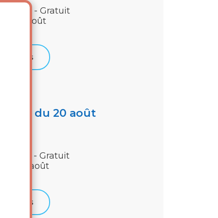
ur tous - Gratuit
udi 13 août
Détails
inéma du 20 août
mbres - Gratuit
udi 20 août
Détails