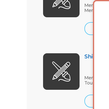
Membres - 
Mercredi 1
Détails
Shinrin 
Membres - 
Tous les je
Détails