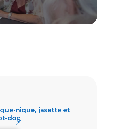
ique-nique, jasette et
×
ot-dog